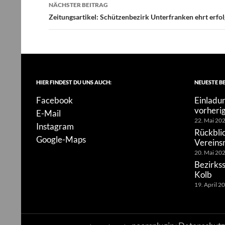
NÄCHSTER BEITRAG
Zeitungsartikel: Schützenbezirk Unterfranken ehrt erf
HIER FINDEST DU UNS AUCH:
NEUESTE B
Facebook
Einladun
vorheri
E-Mail
22. Mai 20
Instagram
Rückblic
Google-Maps
Vereins
20. Mai 20
Bezirks
Kolb
19. April 2