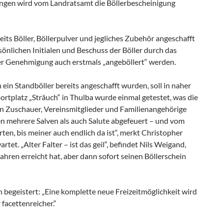
ungen wird vom Landratsamt die Böllerbescheinigung
ts Böller, Böllerpulver und jegliches Zubehör angeschafft
önlichen Initialen und Beschuss der Böller durch das
er Genehmigung auch erstmals „angeböllert“ werden.
ein Standböller bereits angeschafft wurden, soll in naher
rtplatz „Sträuch“ in Thulba wurde einmal getestet, was die
gen Zuschauer, Vereinsmitglieder und Familienangehörige
en mehrere Salven als auch Salute abgefeuert – und vom
ten, bis meiner auch endlich da ist“, merkt Christopher
tet. „Alter Falter – ist das geil“, befindet Nils Weigand,
ahren erreicht hat, aber dann sofort seinen Böllerschein
 begeistert: „Eine komplette neue Freizeitmöglichkeit wird
facettenreicher.“