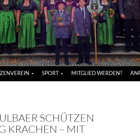
ZENVEREIN
SPORT
MITGLIED WERDEN?
ANF
HULBAER SCHÜTZEN
G KRACHEN – MIT