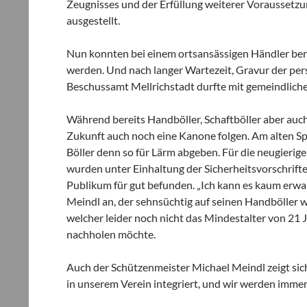
Zeugnisses und der Erfüllung weiterer Voraussetz
ausgestellt.
Nun konnten bei einem ortsansässigen Händler berei
werden. Und nach langer Wartezeit, Gravur der pers
Beschussamt Mellrichstadt durfte mit gemeindlich
Während bereits Handböller, Schaftböller aber auch 
Zukunft auch noch eine Kanone folgen. Am alten Spo
Böller denn so für Lärm abgeben. Für die neugieri
wurden unter Einhaltung der Sicherheitsvorschrift
Publikum für gut befunden. „Ich kann es kaum erwar
Meindl an, der sehnsüchtig auf seinen Handböller war
welcher leider noch nicht das Mindestalter von 21 J
nachholen möchte.
Auch der Schützenmeister Michael Meindl zeigt sich
in unserem Verein integriert, und wir werden immer 