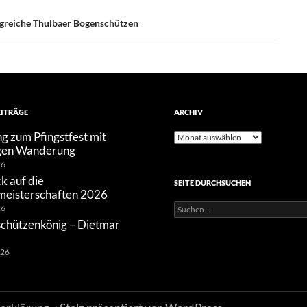
olgreiche Thulbaer Bogenschützen
EITRÄGE
ARCHIV
g zum Pfingstfest mit
Archiv
gen Wanderung
26
k auf die
SEITE DURCHSUCHEN
meisterschaften 2026
Suchen
26
nach:
schützenkönig – Dietmar
026