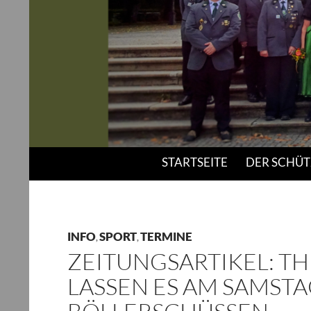
Suchen
Schützenverein "Bavaria" Thulba e.V.
STARTSEITE
DER SCHÜT
INFO
SPORT
TERMINE
,
,
ZEITUNGSARTIKEL: T
LASSEN ES AM SAMSTA