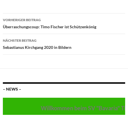
Beitragsnavigation
VORHERIGER BEITRAG
Überraschungscoup: Timo Fischer ist Schützenkönig
NÄCHSTER BEITRAG
Sebastianus Kirchgang 2020 in Bildern
– NEWS –
Willkommen beim SV "Bavaria" Thul