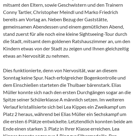
mitsamt den Eltern, sowie Geschwistern und den Trainern
Conny Tartler, Christopher Meindl und Marko Friedrich
bereits am Vortag an. Neben Bezug der Gaststätte,
gemeinsamen Abendessen und einem gemütlichen Abend,
stand zuerst für alle noch eine kleine Sightseeing-Tour durch
die Stadt, mitsamt dem goldenen Ratshauszimmer an, um den
Kindern etwas von der Stadt zu zeigen und Ihnen gleichzeitig
etwas an Nervosität zu nehmen.
Dies funktionierte, denn von Nervosität, war an diesem
Sonntag keine Spur. Nach erfolgreicher Bogenkontrolle und
dem Einschießen starteten die Thulbaer bärenstark. Elias
Müller konnte sich nach den ersten Durchgängen sogar an die
Spitze seiner Schülerklasse A männlich setzen. Im weiteren
Verlauf kristallisierte sich bei Lea Kippes ein Zweikampf um
Platz 2 heraus, während bei Elias Müller ein Sechskampf um
die ersten 6 Plätze entwickelte. Letztendlich konnten beide am
Ende einen starken 3. Platz in Ihrer Klasse erreichen. Lea
Kippes trennte sogar nur 1 Ring zur Silbermedaille. Ben