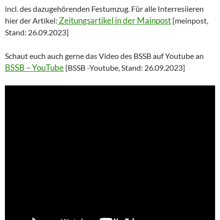
incl. des dazugehörenden Festumzug. Für alle Interresiieren
Zeitungsartikel in der Mainpost
hier der Artikel:
[meinpost,
Stand: 26.09.2023]
Schaut euch auch gerne das Video des BSSB auf Youtube an
BSSB – YouTube
[BSSB -Youtube, Stand: 26.09.2023]