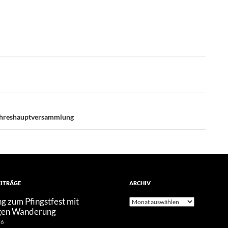
Jahreshauptversammlung
EITRÄGE
ARCHIV
g zum Pfingstfest mit
Archiv
gen Wanderung
26