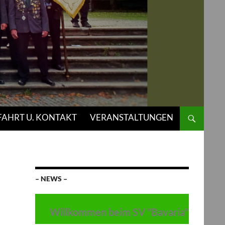
AHRT U. KONTAKT
VERANSTALTUNGEN
– NEWS –
Willkommen beim SV "Bavaria" Thulba