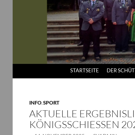
Suchen
Schützenverein "Bavaria" Thulba e.V.
STARTSEITE
DER SCHÜT
INFO
SPORT
,
AKTUELLE ERGEBNISLI
KÖNIGSSCHIESSEN 202