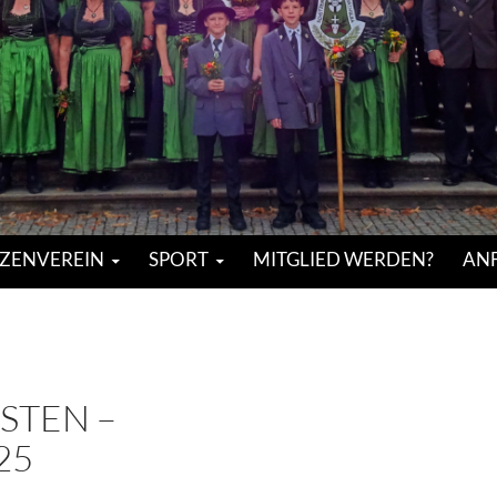
ZENVEREIN
SPORT
MITGLIED WERDEN?
ANF
STEN –
5