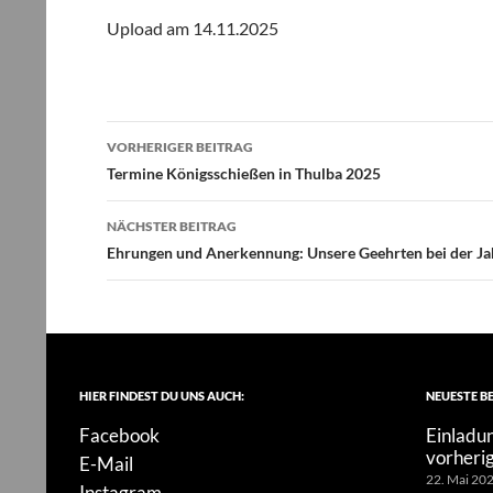
Upload am 14.11.2025
Beitragsnavigation
VORHERIGER BEITRAG
Termine Königsschießen in Thulba 2025
NÄCHSTER BEITRAG
Ehrungen und Anerkennung: Unsere Geehrten bei der 
HIER FINDEST DU UNS AUCH:
NEUESTE B
Facebook
Einladun
vorheri
E-Mail
22. Mai 20
Instagram