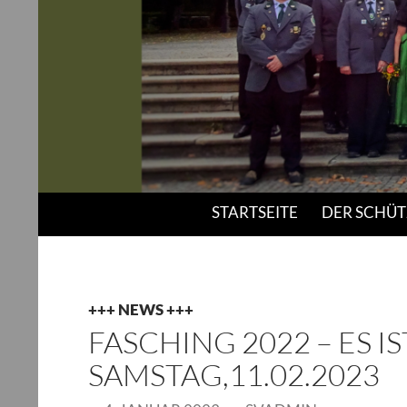
Suchen
Schützenverein "Bavaria" Thulba e.V.
STARTSEITE
DER SCHÜT
+++ NEWS +++
FASCHING 2022 – ES I
SAMSTAG,11.02.2023