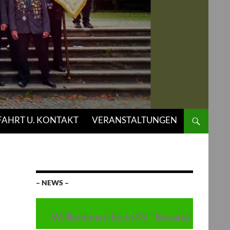
AHRT U. KONTAKT
VERANSTALTUNGEN
– NEWS –
Willkommen beim SV "Bavaria" Thulba