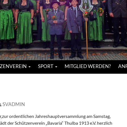
ZENVEREIN
SPORT
MITGLIED WERDEN?
ANF
SVADMIN
er,zur ordentlichen Jahreshauptversammlung am Samstag,
dt der Schützenverein „Bavaria“ Thulba 1913 e.V. herzlich