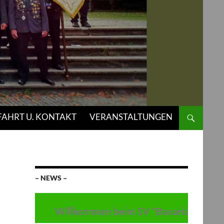
AHRT U. KONTAKT
VERANSTALTUNGEN
– NEWS –
Willkommen beim SV "Bavaria" Thulba