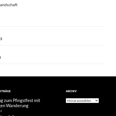
tandschaft
23
l
EITRÄGE
ARCHIV
g zum Pfingstfest mit
Archiv
gen Wanderung
26