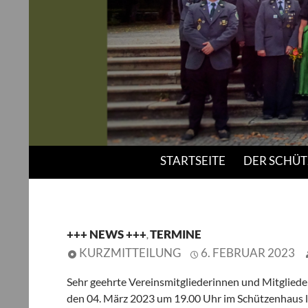
Suchen
Schützenverein "Bavaria" Thulba e.V.
STARTSEITE
DER SCHÜT
+++ NEWS +++
TERMINE
,
KURZMITTEILUNG
6. FEBRUAR 2023
Sehr geehrte Vereinsmitgliederinnen und Mitglied
den 04. März 2023 um 19.00 Uhr im Schützenhaus lä