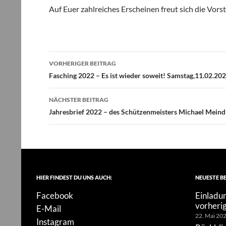
Auf Euer zahlreiches Erscheinen freut sich die Vors
Beitragsnavigation
VORHERIGER BEITRAG
Fasching 2022 – Es ist wieder soweit! Samstag,11.02.20
NÄCHSTER BEITRAG
Jahresbrief 2022 – des Schützenmeisters Michael Meind
HIER FINDEST DU UNS AUCH:
NEUESTE B
Facebook
Einladun
vorheri
E-Mail
22. Mai 20
Instagram